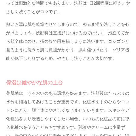
っては刺激的な時間でもあります。洗顔は1日2回程度に抑え、や
さしく洗うことがコツです。
熱いお湯は肌を乾燥させてしまうので、ぬるま湯で洗うことを心
がけましょう。洗顔料は直接顔につけるのではなく、泡立ててか
ら顔全体にのせ、指の腹で円を描くように洗います。ゴシゴシと
擦るように洗うと肌に負担がかかり、肌を傷つけたり、バリア機
能が低下したりするため、やさしく洗うことが大切です。
保湿は健やかな肌の土台
美肌菌は、うるおいのある環境を好みます。洗顔後はたっぷりの
水分を補給してあげることが重要です。化粧水を手のひらやコッ
トンにとり、顔全体にやさしくなじませていきます。スキンケア
化粧品をより浸透しやすくしたい場合、いつもの化粧品の前に導
入化粧水を使うこともおすすめです。乳液やクリームは少量ず
つ、顔の中心から外側に向かって塗ります。目元や口元など、特